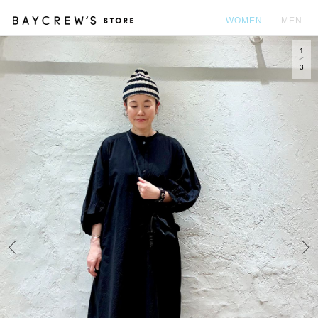
WOMEN
MEN
1
カ
3
Prev