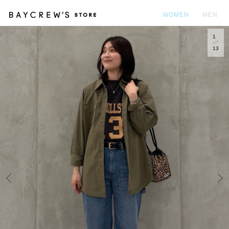
WOMEN
MEN
1
カ
13
Prev