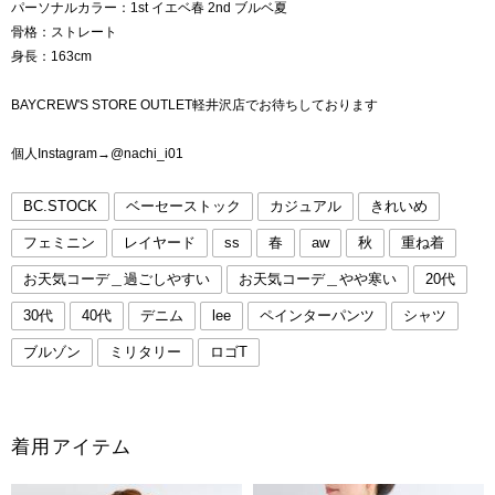
パーソナルカラー：1st イエベ春 2nd ブルベ夏
骨格：ストレート
身長：163cm
BAYCREW'S STORE OUTLET軽井沢店でお待ちしております
個人Instagram→@nachi_i01
BC.STOCK
ベーセーストック
カジュアル
きれいめ
フェミニン
レイヤード
ss
春
aw
秋
重ね着
お天気コーデ＿過ごしやすい
お天気コーデ＿やや寒い
20代
30代
40代
デニム
lee
ペインターパンツ
シャツ
ブルゾン
ミリタリー
ロゴT
着用アイテム