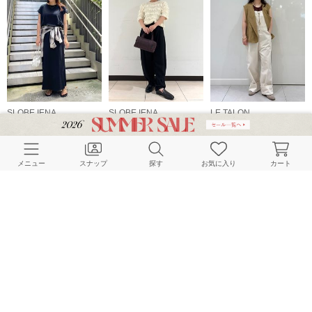
SLOBE IENA
SLOBE IENA
LE TALON
160cm
148cm
156cm
メニュー
スナップ
探す
お気に入り
カート
SLOBE IENA
SLOBE IENA
SLOBE IENA
156cm
157cm
167cm