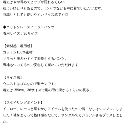
着丈はやや長めでヒップが隠れるくらい
程よいゆとりもあるので、Tシャツなども中に着ていただけます。
羽織りとしても使いやすいサイズ感です◎
◆コットンレースイージーパンツ
着用サイズ：36サイズ
【素材感・着用感】
コットン100%素材
サラっと履きやすくて着映えするパンツ。
裏地もついてるので安心して履いていただけます。
【サイズ感】
ウエストはゴムなので楽チンです♩
着丈は159cm、36サイズで足の甲に掛かるくらいの長さ。
【スタイリングポイント】
イエロー、レースと華やかなアイテムを使ったので着こなしはシンプルにしま
した！袖をまくって抜け感をだして、サンダルでカジュアルさもプラスしまし
た。