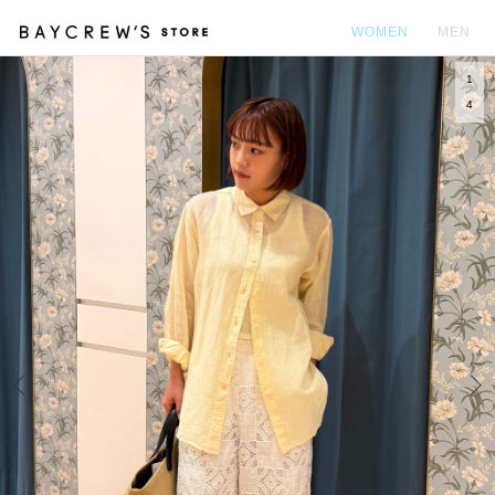
WOMEN
MEN
1
カ
4
Prev