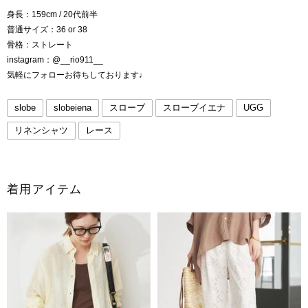
身長：159cm / 20代前半
普通サイズ：36 or 38
骨格：ストレート
instagram：@__rio911__
気軽にフォローお待ちしております♩
slobe
slobeiena
スローブ
スローブイエナ
UGG
リネンシャツ
レース
着用アイテム