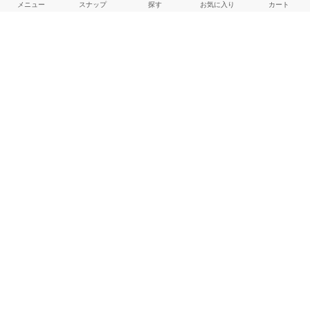
メニュー
スナップ
探す
お気に入り
カート
ご利用ガイド
店舗検索
採用情報
お客様対応方針
利用規約
企業情報
個人情報保護方針
特定商取引法に基づく表記
FOLLOW US
© BAYCREW’S CO., LTD. All rights reserved.