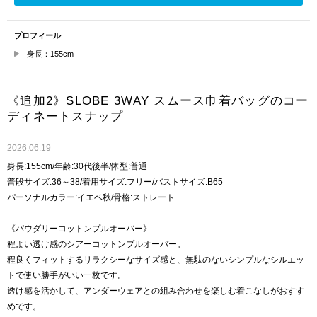
プロフィール
身長：155cm
《追加2》SLOBE 3WAY スムース巾着バッグのコー
ディネートスナップ
2026.06.19
身長:155cm/年齢:30代後半/体型:普通
普段サイズ:36～38/着用サイズ:フリー/バストサイズ:B65
パーソナルカラー:イエベ秋/骨格:ストレート
《パウダリーコットンプルオーバー》
程よい透け感のシアーコットンプルオーバー。
程良くフィットするリラクシーなサイズ感と、無駄のないシンプルなシルエッ
トで使い勝手がいい一枚です。
透け感を活かして、アンダーウェアとの組み合わせを楽しむ着こなしがおすす
めです。