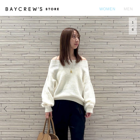
WOMEN
MEN
1
カ
6
Prev