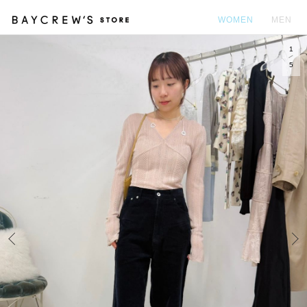
WOMEN
MEN
1
カ
5
Prev