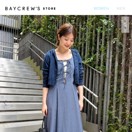
WOMEN
MEN
1
カ
5
Prev