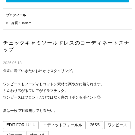
プロフィール
身長：159cm
チェックキャミソールドレスのコーディネートスナ
ップ
2026.06.18
公園に着ていきたいお出かけスタイリング。
ワンピースもフーディもコットン素材で爽やかに着られます。
ふんわり広がるフレアがドラマチック。
ワンピースはフロントだけではなく肩のリボンもポイント◎
夏は一枚で羽織無しでも着たい。
EDIT.FOR LULU
エディットフォールル
26SS
ワンピース
パーカー
サーマル