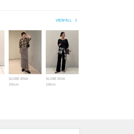
VIEW ALL
SLOBE IENA
SLOBE IENA
165cm
158cm