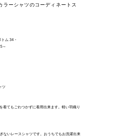
カラーシャツのコーディネートス
トム 34・
.5～
ャツ
Tを着てもごわつかずに着用出来ます。軽い羽織り
すぎないレースシャツです。おうちでもお洗濯出来