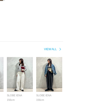
VIEW ALL
SLOBE IENA
SLOBE IENA
156cm
156cm