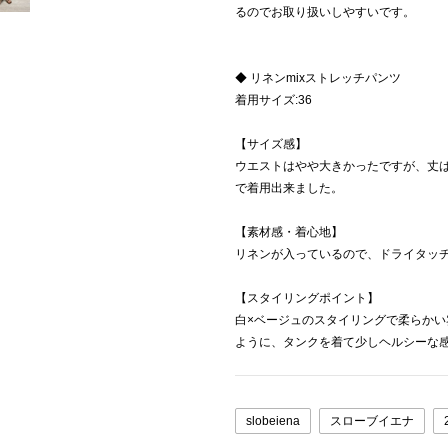
るのでお取り扱いしやすいです。
◆ リネンmixストレッチパンツ
着用サイズ:36
【サイズ感】
ウエストはやや大きかったですが、丈
で着用出来ました。
【素材感・着心地】
リネンが入っているので、ドライタッ
【スタイリングポイント】
白×ベージュのスタイリングで柔らか
ように、タンクを着て少しヘルシーな
slobeiena
スローブイエナ