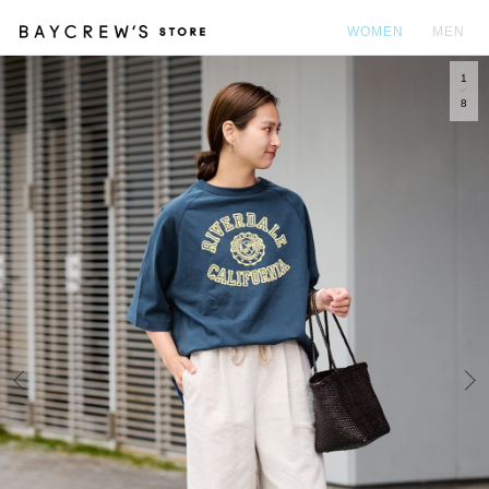
WOMEN
MEN
1
カ
8
Prev