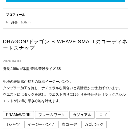
プロフィール
身長：166cm
DRAGON/ドラゴン B.WEAVE SMALLのコーディネ
ートスナップ
2026.04.03
身長:166cm/体型:普通/普段サイズ:38
生地の表情感が魅力の綿麻イージーパンツ。
タンブラー加工を施し、ナチュラルな風合いと表情豊かに仕上げています。
ウエストにはタックを施し、ウエスト周りにゆとりを持たせたリラックスシル
エットが快適な穿き心地を叶えます。
FRAMeWORK
フレームワーク
カジュアル
ロゴ
Tシャツ
イージーパンツ
春コーデ
カゴバッグ