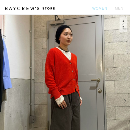
WOMEN
MEN
1
カ
5
Prev