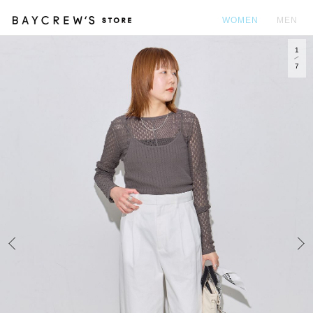
WOMEN
MEN
1
カ
7
Prev