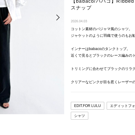
【babaco/ババコ】Ribbed
スナップ
Next
2026.04.03
コットン素材のパジャマ風のシャツ。
ジャケットのように羽織で使うのもお
インナーはbabacoのタンクトップ。
近くで見るとブラックのレース編みの
トリミングに合わせてブラックのリラ
クリアーなピンクが目を惹くレーザーのB
EDIT.FOR LULU
エディットフ
シャツ