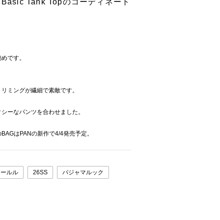
 Basic Tank Topのコーディネート
勧めです。
トリミングが繊細で素敵です。
クシーなパンツを合わせました。
AGはPANの新作で4/4発売予定。
ォールル
26SS
パジャマルック