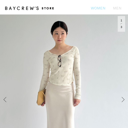
WOMEN
MEN
1
カ
3
Prev