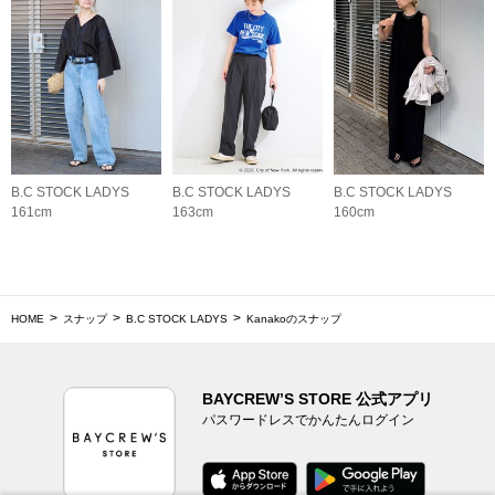
B.C STOCK LADYS
B.C STOCK LADYS
B.C STOCK LADYS
161cm
163cm
160cm
HOME
スナップ
B.C STOCK LADYS
Kanakoのスナップ
BAYCREW’S STORE 公式アプリ
パスワードレスでかんたんログイン