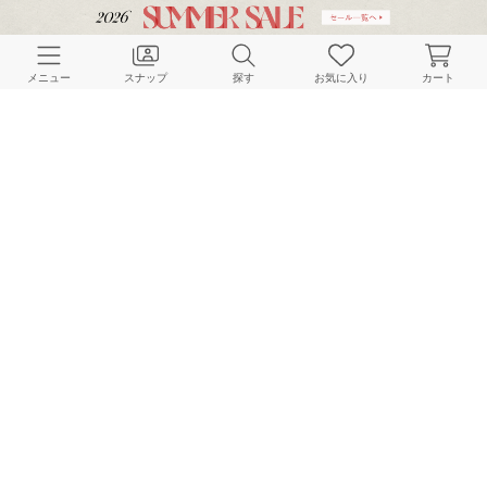
CUSTOMER SERVICE
メニュー
スナップ
探す
お気に入り
カート
よくある質問
ご利用ガイド
店舗検索
採用情報
お客様対応方針
利用規約
企業情報
個人情報保護方針
特定商取引法に基づく表記
FOLLOW US