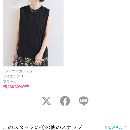
Tシャツ／カットソー
サイズ :
フリー
ブラック
¥5,236 30%OFF
twitter
facebook
LINE
このスタッフのその他のスナップ
VIEW ALL