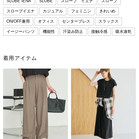
SLOBE IENA
SLOBE
スローブ イエナ
スローブ
スローブイエナ
カジュアル
フェミニン
きれいめ
ON/OFF兼用
オフィス
センタープレス
スラックス
イージーパンツ
機能性
汗染み防止
接触冷感
吸水速乾
着用アイテム