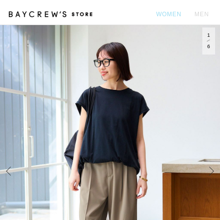
WOMEN
MEN
1
カ
6
Prev