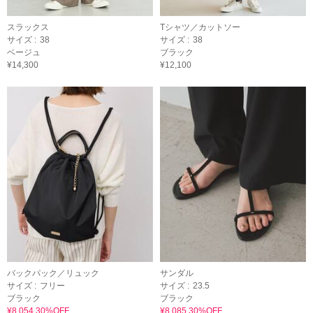
スラックス
Tシャツ／カットソー
サイズ :
38
サイズ :
38
ベージュ
ブラック
¥14,300
¥12,100
バックパック／リュック
サンダル
サイズ :
フリー
サイズ :
23.5
ブラック
ブラック
¥8,054 30%OFF
¥8,085 30%OFF