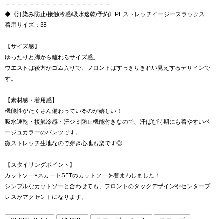
＝＝＝＝＝＝＝＝＝＝＝＝＝＝＝＝＝＝
◆《汗染み防止/接触冷感/吸水速乾/予約》PEストレッチイージースラックス
着用サイズ：38
【サイズ感】
ゆったりと脚から離れるサイズ感。
ウエストは後方がゴム入りで、フロントはすっきりきれい見えするデザインで
す。
【素材感・着用感】
機能性がたくさん備わっているのが嬉しい！
吸水速乾・接触冷感・汗ジミ防止機能付きなので、汗ばむ時期にも着やすいベ
ージュカラーのパンツです。
微ストレッチ生地なので穿き心地も楽です◎
【スタイリングポイント】
カットソー×スカートSETのカットソーを着まわしました！
シンプルなカットソーと合わせても、フロントのタックデザインやセンタープ
レスがアクセントになります。