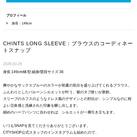
プロフィール
身長：149cm
CHINTS LONG SLEEVE：ブラウスのコーディネー
トスナップ
2026.03.29
身長:149cm/体型:細身/普段サイズ:36
爽やかなサックスブルーのカラーが初夏の気分を盛り上げてくれるブラウス。
ふんわりとしたバルーンシルエットが叶う、裾のタブ使いが新鮮。
スリーブのカフスのようなドレス風のデザインとの対比が、シンプルなのに程
よい立体感と洗練された印象を醸し出します。
細めのハーフパンツに合わせれば、シルエットが一層引き立ちます。
いつもSNAPを見てくださりありがとうございます。
CITYSHOP公式スタッフのインスタグラムも始めたので、