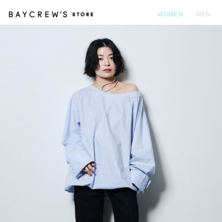
WOMEN
MEN
カ