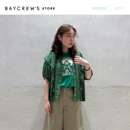
WOMEN
MEN
カ