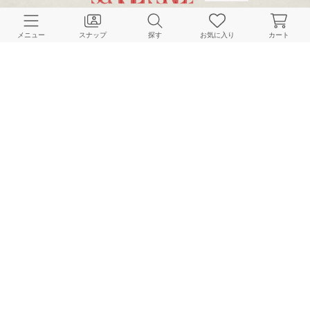
メニュー
スナップ
探す
お気に入り
カート
OUTDOOR PRODUCTS Usual Things
OUTDOOR PRODUCTS Usual Things
OUTDOOR PRODUCTS Usual Things
163cm
162cm
156cm
OUTDOOR PRODUCTS Usual Things
OUTDOOR PRODUCTS Usual Things
OUTDOOR PRODUCTS Usual Things
155cm
157cm
153cm