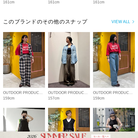
161cm
161cm
161cm
このブランドのその他のスナップ
VIEW ALL
OUTDOOR PRODUCTS Usual Things
OUTDOOR PRODUCTS Usual Things
OUTDOOR PRODUCTS Usual Things
159cm
157cm
159cm