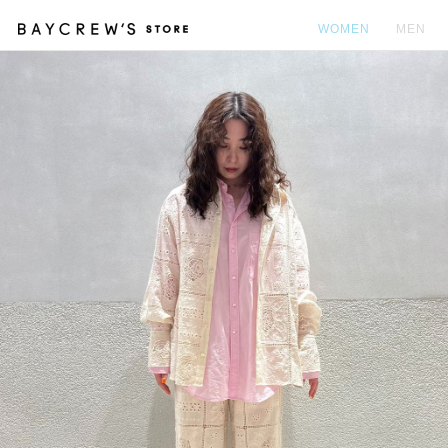
WOMEN
MEN
カ