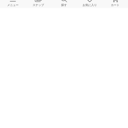
メニュー
スナップ
探す
お気に入り
カート
よくある質問
ご利用ガイド
店舗検索
採用情報
お客様対応方針
利用規約
企業情報
個人情報保護方針
特定商取引法に基づく表記
FOLLOW US