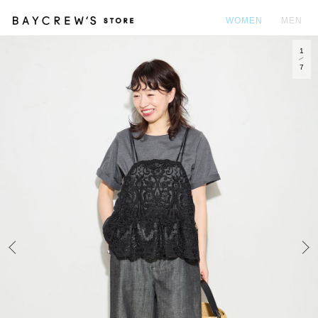
WOMEN
MEN
1
カ
7
Prev