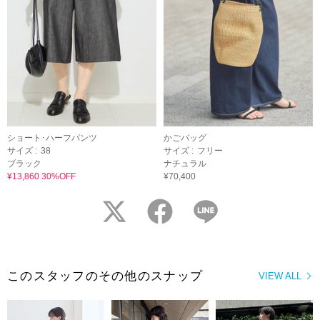
ショート･ハーフパンツ
かごバッグ
サイズ :
38
サイズ :
フリー
ブラック
ナチュラル
¥13,860 30%OFF
¥70,400
twitter
facebook
LINE
このスタッフのその他のスナップ
VIEW ALL