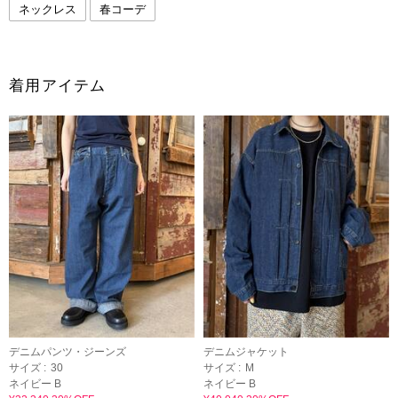
ネックレス
春コーデ
着用アイテム
デニムパンツ・ジーンズ
デニムジャケット
サイズ :
30
サイズ :
M
ネイビー B
ネイビー B