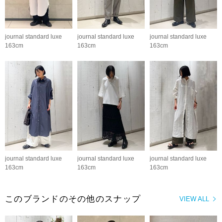
journal standard luxe
journal standard luxe
journal standard luxe
163cm
163cm
163cm
journal standard luxe
journal standard luxe
journal standard luxe
163cm
163cm
163cm
このブランドのその他のスナップ
VIEW ALL