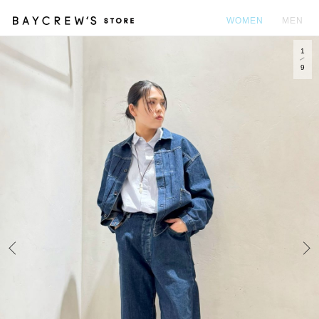
WOMEN
MEN
1
カ
9
Prev