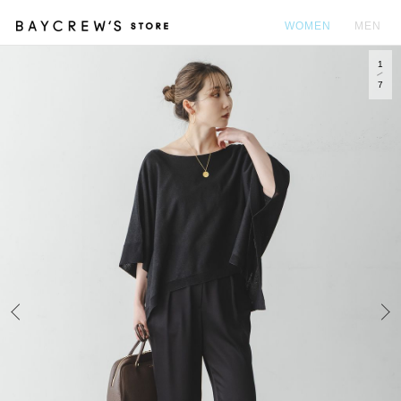
WOMEN
MEN
1
カ
7
Prev