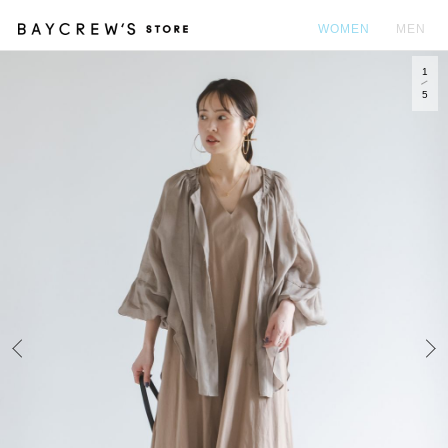
WOMEN
MEN
1
カ
5
Prev