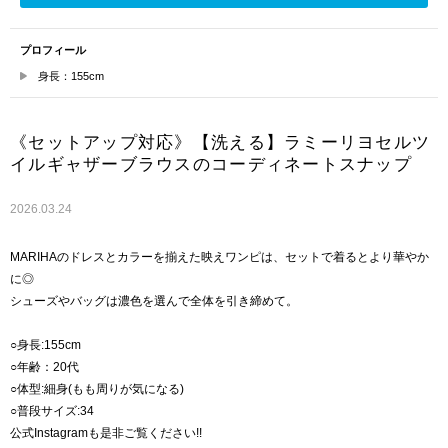
プロフィール
身長：155cm
《セットアップ対応》【洗える】ラミーリヨセルツ
イルギャザーブラウスのコーディネートスナップ
2026.03.24
MARIHAのドレスとカラーを揃えた映えワンピは、セットで着るとより華やか
に◎
シューズやバッグは濃色を選んで全体を引き締めて。
○身長:155cm
○年齢：20代
○体型:細身(もも周りが気になる)
○普段サイズ:34
公式Instagramも是非ご覧ください!!