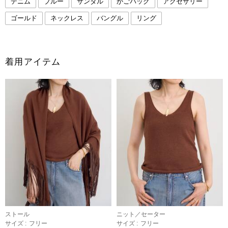
デニム
ブルー
サンダル
かごバッグ
アクセサリー
ゴールド
ネックレス
バングル
リング
着用アイテム
ストール
ニット／セーター
サイズ :
フリー
サイズ :
フリー