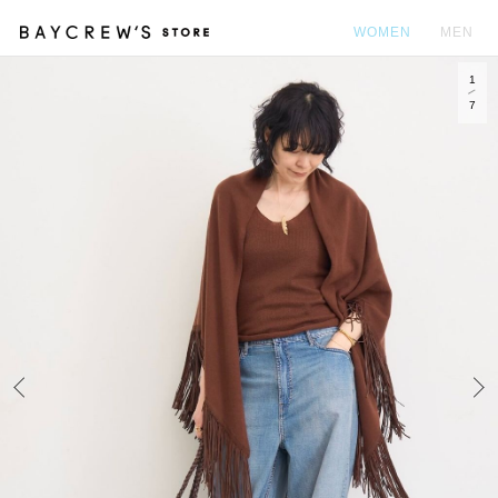
WOMEN
MEN
1
カ
7
Prev