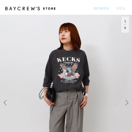
WOMEN
MEN
1
カ
6
Prev