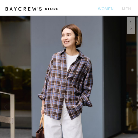
WOMEN
MEN
1
カ
7
Prev