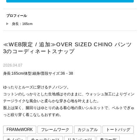
プロフィール
身長：165cm
≪WEB限定 / 追加≫OVER SIZED CHINO パンツ
3のコーディネートスナップ
2026.04.07
身長:165cm/体型:細身/普段サイズ:36・38
ゆったりとルーズに穿けるチノパンツ。
コットンのしっかりとした生地感はそのままに、ウォッシュ加工によりヴィン
テージライクな風合いと柔らかな穿き心地を叶えました。
股上は深く、腿回りはゆとりのある着心地の良いシルエットで、ベルトでぎゅ
っと絞り穿く着こなしもおすすめ。
FRAMeWORK
フレームワーク
カジュアル
トートバッグ
チノパン
チェックシャツ
リネンシャツ
春コーデ