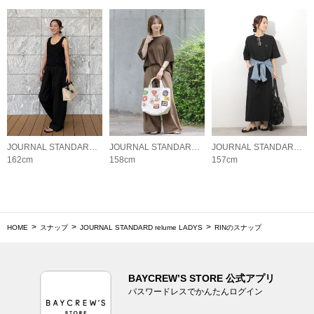
JOURNAL STANDARD relume LADYS
JOURNAL STANDARD relume LADYS
JOURNAL STANDARD relume LADYS
162cm
158cm
157cm
HOME
スナップ
JOURNAL STANDARD relume LADYS
RINのスナップ
BAYCREW’S STORE 公式アプリ
パスワードレスでかんたんログイン