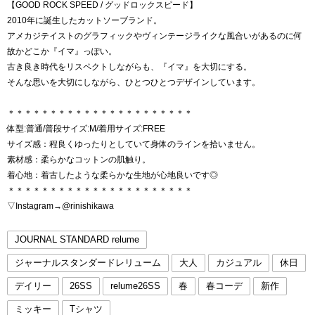
【GOOD ROCK SPEED / グッドロックスピード】
2010年に誕生したカットソーブランド。
アメカジテイストのグラフィックやヴィンテージライクな風合いがあるのに何
故かどこか『イマ』っぽい。
古き良き時代をリスペクトしながらも、『イマ』を大切にする。
そんな思いを大切にしながら、ひとつひとつデザインしています。
＊＊＊＊＊＊＊＊＊＊＊＊＊＊＊＊＊＊＊＊＊＊
体型:普通/普段サイズ:M/着用サイズ:FREE
サイズ感：程良くゆったりとしていて身体のラインを拾いません。
素材感：柔らかなコットンの肌触り。
着心地：着古したような柔らかな生地が心地良いです◎
＊＊＊＊＊＊＊＊＊＊＊＊＊＊＊＊＊＊＊＊＊＊
▽Instagram→@rinishikawa
JOURNAL STANDARD relume
ジャーナルスタンダードレリューム
大人
カジュアル
休日
デイリー
26SS
relume26SS
春
春コーデ
新作
ミッキー
Tシャツ