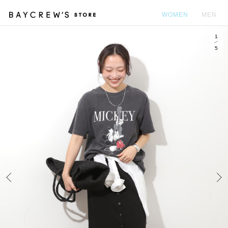
WOMEN
MEN
1
カ
5
Prev