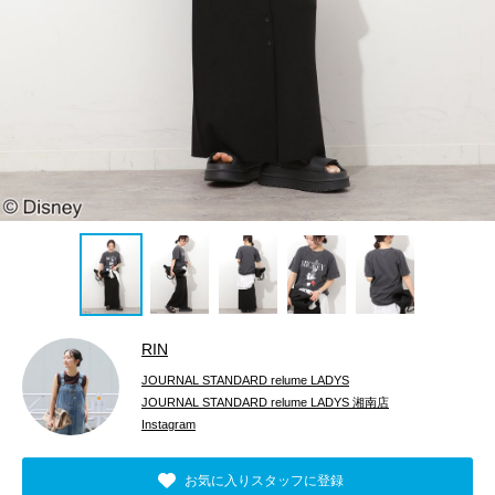
RIN
JOURNAL STANDARD relume LADYS
JOURNAL STANDARD relume LADYS 湘南店
Instagram
お気に入りスタッフに登録