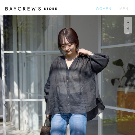
WOMEN
MEN
1
カ
4
Prev