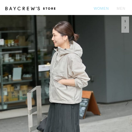
WOMEN
MEN
1
カ
7
Prev