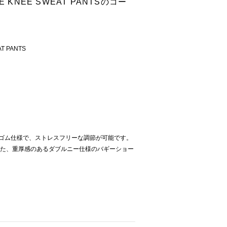
BLE KNEE SWEAT PANTSのコー
AT PANTS
のゴム仕様で、ストレスフリーな調節が可能です。
現した、重厚感のあるダブルニー仕様のバギーショー