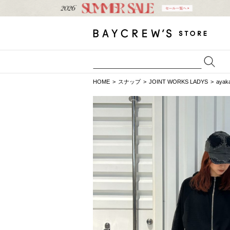
HOME
スナップ
JOINT WORKS LADYS
aya