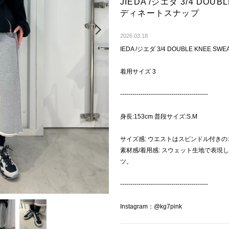
JIEDA /ジエダ 3/4 DOU
ディネートスナップ
Next
2026.03.18
IEDA /ジエダ 3/4 DOUBLE KNEE SWE
着用サイズ 3
-------------------------------------------
身長:153cm 普段サイズ:S.M
サイズ感: ウエストはスピンドル付き
素材感/着用感: スウェット生地で表
ツ。
-------------------------------------------
Instagram：@kg7pink