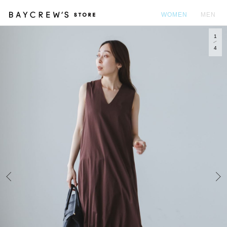
WOMEN
MEN
1
カ
4
Prev