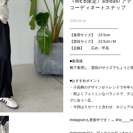
《WEB限定》adidas/ アデ
コーディネートスナップ
Next
2026.03.18
──────────────────
【着用サイズ】 23.5cm
【普段サイズ】 23.5cm / M
【足幅】 広め・甲高
───────────────────
■着用感
靴下着用し、普段のサイズでちょうど
■おすすめポイント
・小花柄のデザインがトレンドで今年らしい
・程よくフェミニンなバランスで、デ
グに合う一足。
・今回はスカートと合わせ、カジュア
Instagramも更新中です！→ ＠le____su