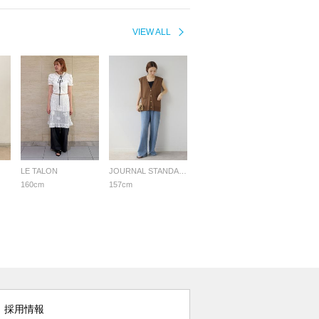
VIEW ALL
LE TALON
JOURNAL STANDARD relume LADYS
160cm
157cm
採用情報