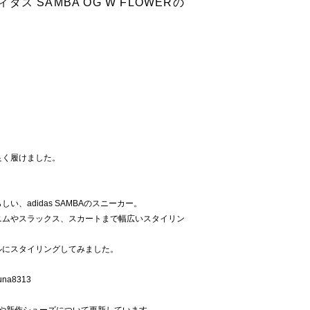
ィダス SAMBA OG W FLOWERの
良く履けました。
、adidas SAMBAのスニーカー。
ニムやスラックス、スカートまで幅広いスタイリン
ルにスタイリングしてみました。
na8313