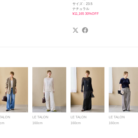
サイズ :
23.5
ナチュラル
¥11,165 30%OFF
 TALON
LE TALON
LE TALON
LE TALON
0cm
160cm
160cm
160cm