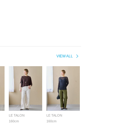
VIEW ALL
LE TALON
LE TALON
160cm
160cm