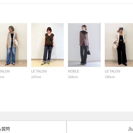
 TALON
LE TALON
NOBLE
LE TALON
3cm
147cm
164cm
160cm
る質問