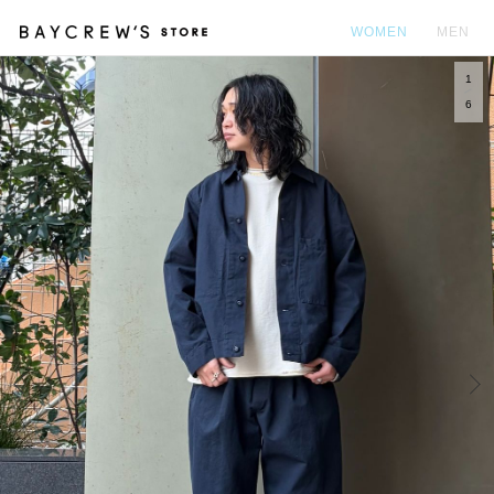
WOMEN
MEN
1
カ
6
Prev