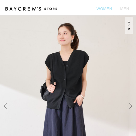
WOMEN
MEN
1
カ
9
Prev