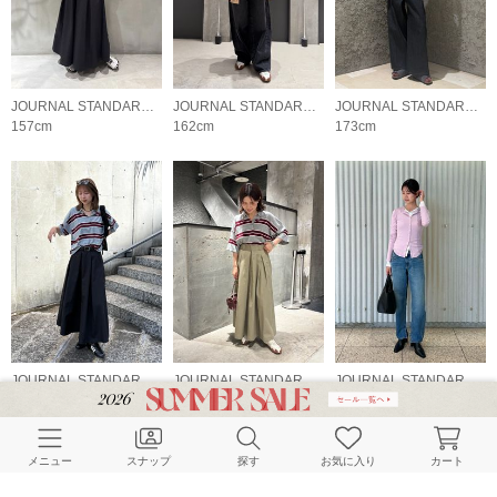
JOURNAL STANDARD LADYS
JOURNAL STANDARD LADYS
JOURNAL STANDARD LADYS
157cm
162cm
173cm
JOURNAL STANDARD LADYS
JOURNAL STANDARD LADYS
JOURNAL STANDARD LADYS
173cm
153cm
168cm
メニュー
スナップ
探す
お気に入り
カート