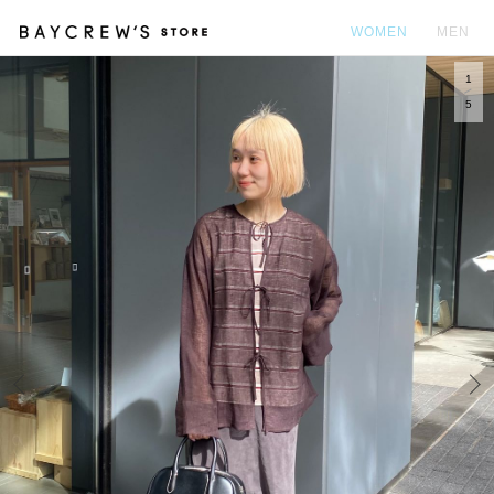
WOMEN
MEN
1
カ
5
Prev