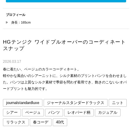
プロフィール
身長：165cm
HGテンジク ワイドプルオーバーのコーディネート
スナップ
2026.03.17
春に着たい、ベージュのカラーコーディネート。
軽やかな風合いのシアーニットに、シルク素材のプリントパンツを合わせまし
た。パンツは上質なシルク素材で季節を問わず着用でき、飽きのこないレオパ
ードプリントも魅力的です。
journalstandardluxe
ジャーナルスタンダードラックス
ニット
シアー
ベージュ
パンツ
レオパード柄
カジュアル
リラックス
春コーデ
40代