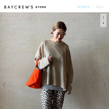
WOMEN
MEN
1
カ
4
Prev