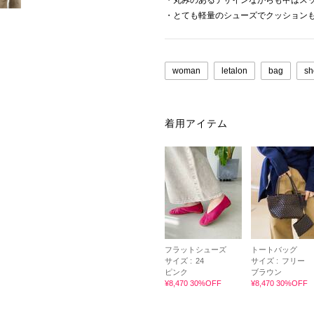
・丸みのあるデザインながらも甲はス
・とても軽量のシューズでクッション
woman
letalon
bag
sh
着用アイテム
フラットシューズ
トートバッグ
サイズ :
24
サイズ :
フリー
ピンク
ブラウン
¥8,470 30%OFF
¥8,470 30%OFF