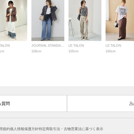
 TALON
JOURNAL STANDARD relume LADYS
LE TALON
LE TALON
4cm
158cm
155cm
160cm
る質問
用規約
個人情報保護方針
特定商取引法・古物営業法に基づく表示