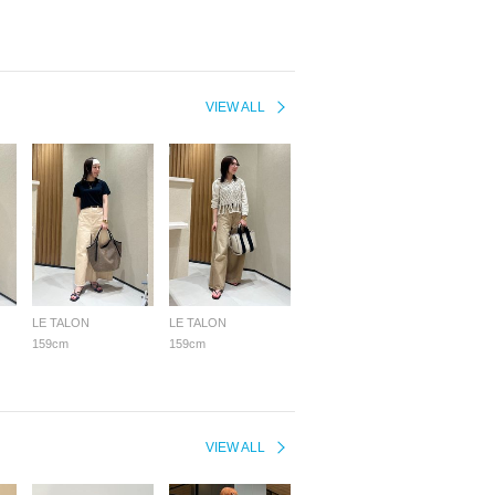
VIEW ALL
LE TALON
LE TALON
159cm
159cm
VIEW ALL