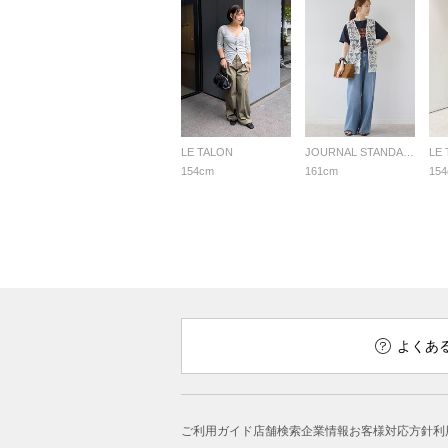
LE TALON
JOURNAL STANDARD relume LADYS
LE
154cm
161cm
15
よくあ
ご利用ガイド
店舗検索
企業情報
お客様対応方針
利