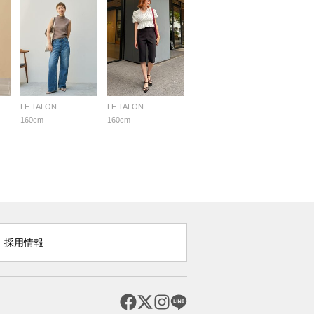
LE TALON
LE TALON
160cm
160cm
採用情報