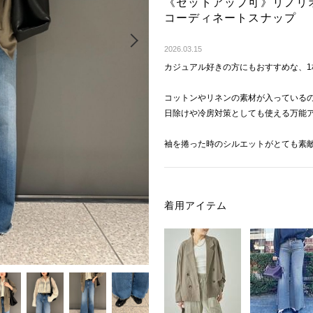
《セットアップ可》リノリ
コーディネートスナップ
Next
2026.03.15
カジュアル好きの方にもおすすめな、
コットンやリネンの素材が入っている
日除けや冷房対策としても使える万能
袖を捲った時のシルエットがとても素
着用アイテム