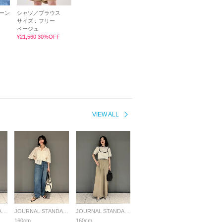
ーン
シャツ／ブラウス
サイズ :
フリー
ベージュ
¥21,560 30%OFF
VIEW ALL
JOURNAL STANDARD L'ESSAGE
JOURNAL STANDARD L'ESSAGE
JOURNAL STANDARD L'ESSAGE
160cm
160cm