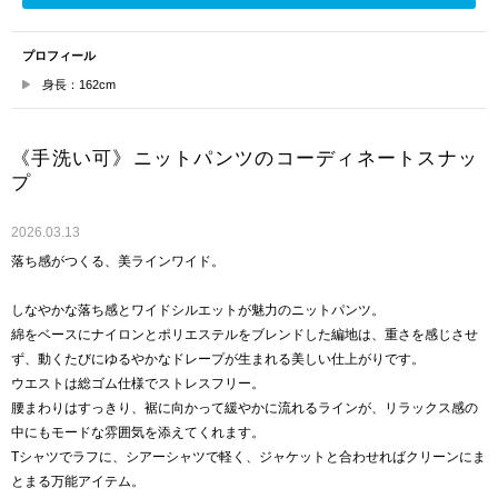
プロフィール
身長：162cm
《手洗い可》ニットパンツのコーディネートスナッ
プ
2026.03.13
落ち感がつくる、美ラインワイド。
しなやかな落ち感とワイドシルエットが魅力のニットパンツ。
綿をベースにナイロンとポリエステルをブレンドした編地は、重さを感じさせ
ず、動くたびにゆるやかなドレープが生まれる美しい仕上がりです。
ウエストは総ゴム仕様でストレスフリー。
腰まわりはすっきり、裾に向かって緩やかに流れるラインが、リラックス感の
中にもモードな雰囲気を添えてくれます。
Tシャツでラフに、シアーシャツで軽く、ジャケットと合わせればクリーンにま
とまる万能アイテム。