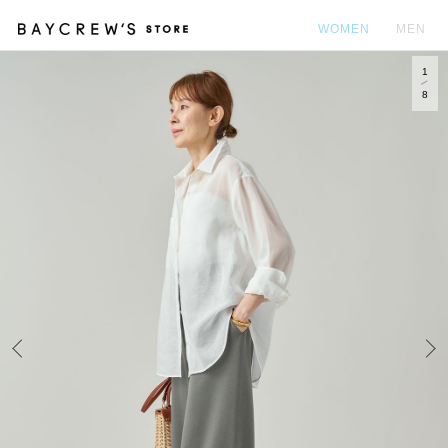
WOMEN
MEN
1
カ
8
Prev