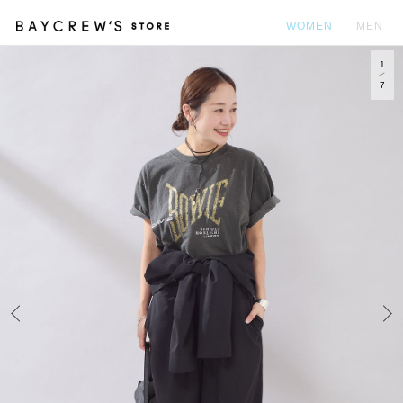
WOMEN
MEN
1
カ
7
Prev