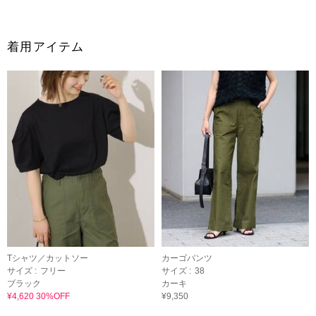
着用アイテム
Tシャツ／カットソー
カーゴパンツ
サイズ :
フリー
サイズ :
38
ブラック
カーキ
¥4,620 30%OFF
¥9,350