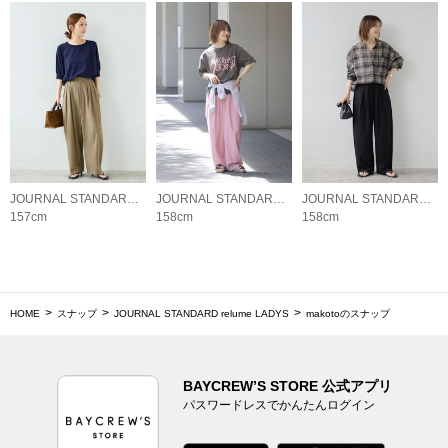
JOURNAL STANDARD relume LADYS
JOURNAL STANDARD relume LADYS
JOURNAL STANDARD relume LADYS
157cm
158cm
158cm
HOME
スナップ
JOURNAL STANDARD relume LADYS
makotoのスナップ
BAYCREW’S STORE 公式アプリ
パスワードレスでかんたんログイン