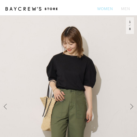
WOMEN
MEN
1
カ
8
Prev