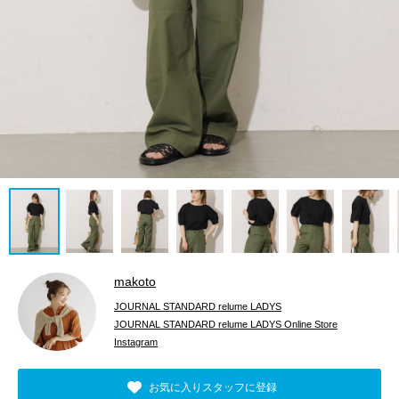
makoto
JOURNAL STANDARD relume LADYS
JOURNAL STANDARD relume LADYS Online Store
Instagram
お気に入りスタッフに登録