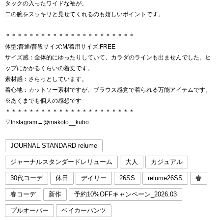
タックの入ったワイドな袖が、
二の腕をスッキリと見せてくれるのも嬉しいポイントです。
＊＊＊＊＊＊＊＊＊＊＊＊＊＊＊＊＊＊＊＊＊＊
体型:普通/普段サイズ:M/着用サイズ:FREE
サイズ感：全体的にゆったりしていて、カラダのラインも出ませんでした。ヒ
ップにかかるくらいの着丈です。
素材感：さらっとしています。
着心地：カットソー素材ですが、ブラウス感覚で着られる万能アイテムです。
※あくまでも個人の感想です
＊＊＊＊＊＊＊＊＊＊＊＊＊＊＊＊＊＊＊＊＊＊
▽Instagram→@makoto__kubo
JOURNAL STANDARD relume
ジャーナルスタンダードレリューム
大人
カジュアル
30代コーデ
休日
デイリー
26SS
relume26SS
春
春コーデ
新作
予約10%OFFキャンペーン_2026.03
プルオーバー
ベイカーパンツ