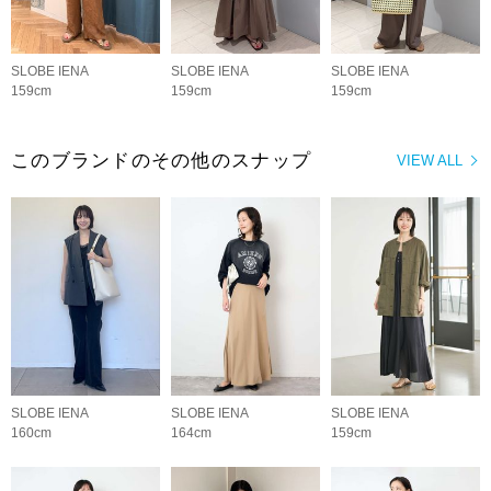
SLOBE IENA
SLOBE IENA
SLOBE IENA
159cm
159cm
159cm
このブランドのその他のスナップ
VIEW ALL
SLOBE IENA
SLOBE IENA
SLOBE IENA
160cm
164cm
159cm