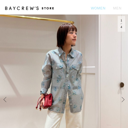
WOMEN
MEN
1
カ
4
Prev