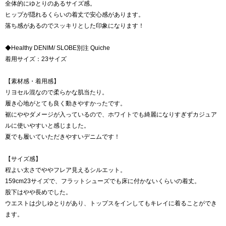
全体的にゆとりのあるサイズ感。
ヒップが隠れるくらいの着丈で安心感があります。
落ち感があるのでスッキリとした印象になります！
◆Healthy DENIM/ SLOBE別注 Quiche
着用サイズ：23サイズ
【素材感・着用感】
リヨセル混なので柔らかな肌当たり。
履き心地がとても良く動きやすかったです。
裾にややダメージが入っているので、ホワイトでも綺麗になりすぎずカジュア
ルに使いやすいと感じました。
夏でも履いていただきやすいデニムです！
【サイズ感】
程よい太さでややフレア見えるシルエット。
159cm23サイズで、フラットシューズでも床に付かないくらいの着丈。
股下はやや長めでした。
ウエストは少しゆとりがあり、トップスをインしてもキレイに着ることができ
ます。