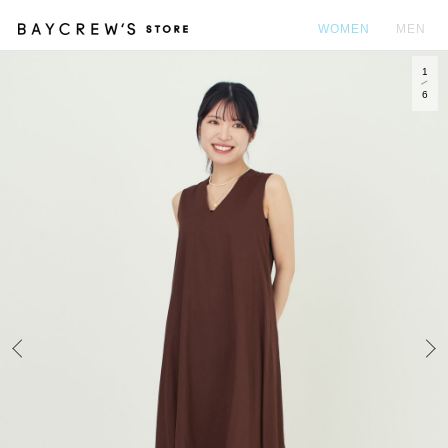
WOMEN
MEN
1
カ
6
Prev