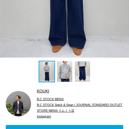
KOUKI
B.C STOCK MENS
B.C STOCK Spick & Span / JOURNAL STANDARD OUTLET
STORE MENS りんくう店
Instagram