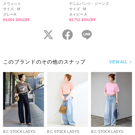
スウェット
デニムパンツ・ジーンズ
サイズ :
M
サイズ :
M
グレーA
ネイビー A
¥4,004 30%OFF
¥4,752 40%OFF
twitter
facebook
LINE
このブランドのその他のスナップ
VIEW ALL
B.C STOCK LADYS
B.C STOCK LADYS
B.C STOCK LADYS