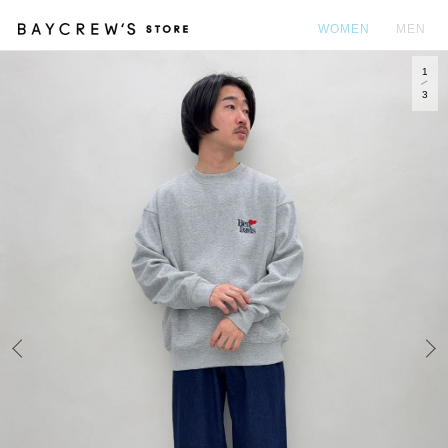
WOMEN
MEN
1
カ
3
Prev