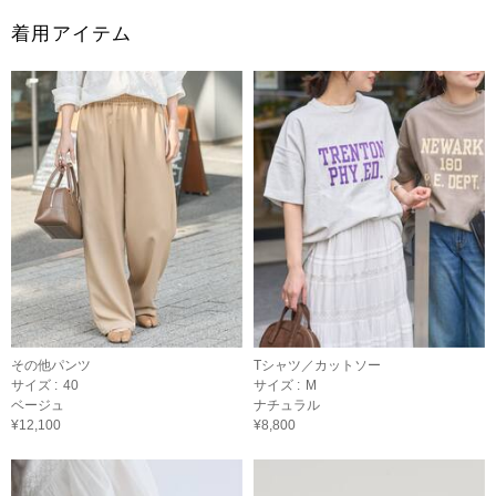
着用アイテム
その他パンツ
Tシャツ／カットソー
サイズ :
40
サイズ :
M
ベージュ
ナチュラル
¥12,100
¥8,800