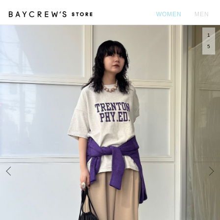
WOMEN
MEN
1
カ
5
Prev