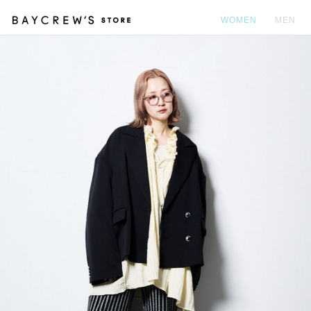
WOMEN
MEN
カ