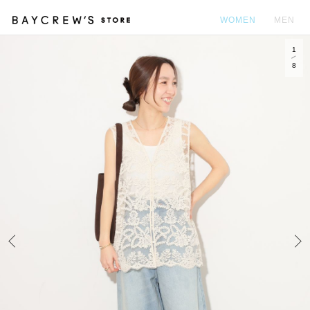
WOMEN
MEN
1
カ
8
Prev