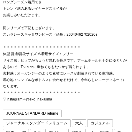
ロングシーズン着用でき
トレンド感のあるレイヤードスタイルが
お楽しみいただけます。
同シリーズで下記もございます。
スカラレースキャミワンピース（品番：26040462702020）
＊＊＊＊＊＊＊＊＊＊＊＊＊＊＊＊＊＊＊＊＊＊
体型:普通/普段サイズ:M/着用サイズ：フリー
サイズ感：ヒップがちょうど隠れる長さです。アームホールも十分にゆとりが
あるので、Tシャツに重ねてももたつかず着られます。
素材感：オーガンジーのような素材にレースが刺繍されている生地感。
着心地：シンプルなボトムスに合わせるだけで、今年らしいコーディネートに
なります。
＊＊＊＊＊＊＊＊＊＊＊＊＊＊＊＊＊＊＊＊＊＊
▽Instagram⇒@eko_nakajima
JOURNAL STANDARD relume
ジャーナルスタンダードレリューム
大人
カジュアル