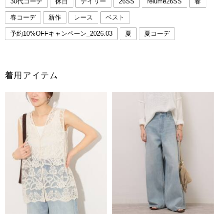
30代コーデ
休日
デイリー
26SS
relume26SS
春
春コーデ
新作
レース
ベスト
予約10%OFFキャンペーン_2026.03
夏
夏コーデ
着用アイテム