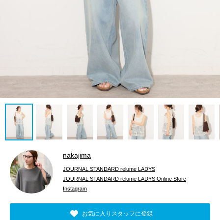
nakajima
JOURNAL STANDARD relume LADYS
JOURNAL STANDARD relume LADYS Online Store
Instagram
お気に入りスタッフに登録