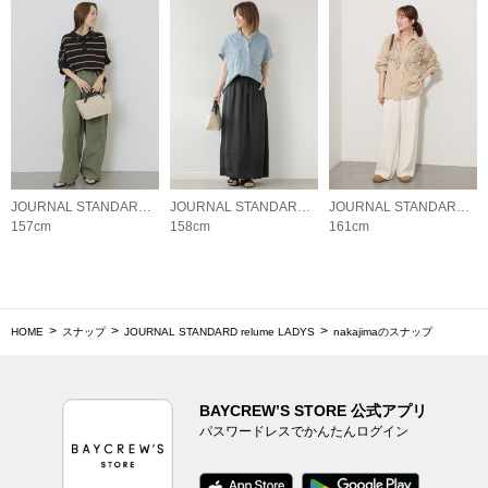
JOURNAL STANDARD relume LADYS
JOURNAL STANDARD relume LADYS
JOURNAL STANDARD relume LADYS
157cm
158cm
161cm
HOME
スナップ
JOURNAL STANDARD relume LADYS
nakajimaのスナップ
BAYCREW’S STORE 公式アプリ
パスワードレスでかんたんログイン