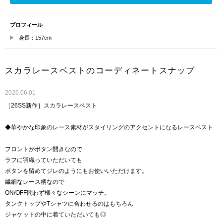
プロフィール
身長：157cm
スカラレースベストのコーディネートスナップ
2026.06.01
［26SS新作］スカラレースベスト
◆華やかな印象のレース素材がスタイリングのアクセントになるレースベスト
フロントがボタン開きなので
ラフに羽織っていただいても
ボタンを留めてジレのようにもお使いいただけます。
繊細なレース柄なので
ON/OFF問わず様々なシーンにマッチ。
タンクトップやTシャツに合わせるのはもちろん
ジャケットの中に着ていただいても◎