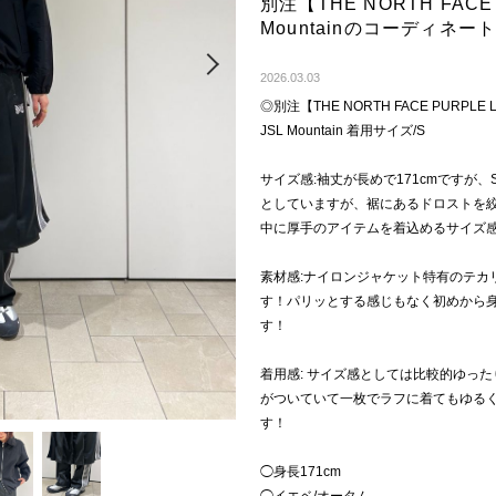
別注【THE NORTH FACE 
Mountainのコーディネー
Next
2026.03.03
◎別注【THE NORTH FACE PURPLE 
JSL Mountain 着用サイズ/S
サイズ感:袖丈が長めで171cmですが
としていますが、裾にあるドロストを
中に厚手のアイテムを着込めるサイズ
素材感:ナイロンジャケット特有のテカ
す！パリッとする感じもなく初めから
す！
着用感: サイズ感としては比較的ゆっ
がついていて一枚でラフに着てもゆる
す！
◯身長171cm