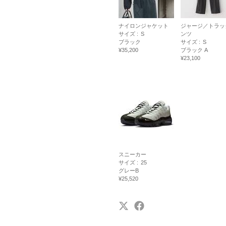
ナイロンジャケット
ジャージ／トラッ
サイズ :
S
ンツ
ブラック
サイズ :
S
¥35,200
ブラック A
¥23,100
スニーカー
サイズ :
25
グレーB
¥25,520