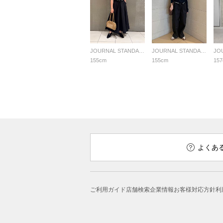
JOURNAL STANDARD LADYS
JOURNAL STANDARD LADYS
155cm
155cm
15
よくあ
ご利用ガイド
店舗検索
企業情報
お客様対応方針
利