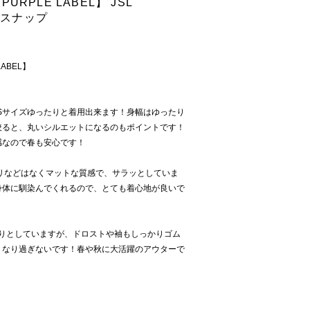
PURPLE LABEL】 JSL
トスナップ
LABEL】
、Sサイズゆったりと着用出来ます！身幅はゆったり
絞ると、丸いシルエットになるのもポイントです！
感なので春も安心です！
リなどはなくマットな質感で、サラッとしていま
身体に馴染んでくれるので、とても着心地が良いで
たりとしていますが、ドロストや袖もしっかりゴム
くなり過ぎないです！春や秋に大活躍のアウターで