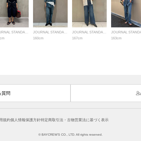
JOURNAL STANDARD LADYS
JOURNAL STANDARD LADYS
JOURNAL STANDARD LADYS
7cm
160cm
167cm
163cm
る質問
用規約
個人情報保護方針
特定商取引法・古物営業法に基づく表示
© BAYCREW’S CO., LTD. All rights reserved.