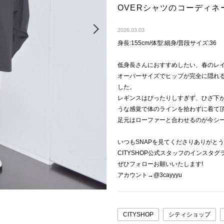
OVERシャツのコーディネ
Next
2026.03.03
身長:155cm/体型:細身/普段サイズ:36
低身長さんにおすすめしたい、春のレ
オーバーサイズでヒップが完全に隠れ
した。
レギンスはぴったりしすぎず、ひざ下
うな感覚で体のラインを拾わずに着て
足元はローファーと合わせるのが今シ
いつもSNAPを見てくださりありがと
CITYSHOP公式スタッフのインスタ
ぜひフォローお願いいたします!
アカウント→@3cayyyu
CITYSHOP
シティショップ