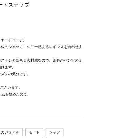
ートスナップ
イヤードコーデ。
る位のシャツに、シアー感あるレギンスを合わせま
がストンと落ちる素材感なので、細身のパンツのよ
頂けます。
ーズンの気分です。
うございます。
グラムも始めたので、
カジュアル
モード
シャツ