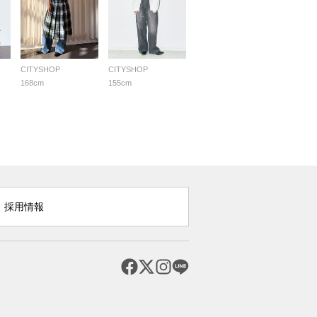
CITYSHOP
CITYSHOP
168cm
155cm
採用情報