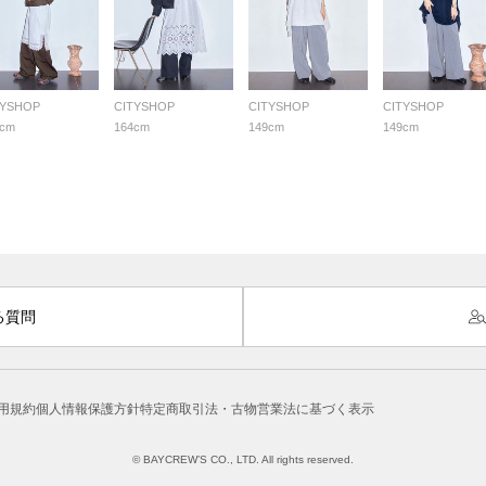
TYSHOP
CITYSHOP
CITYSHOP
CITYSHOP
4cm
164cm
149cm
149cm
る質問
用規約
個人情報保護方針
特定商取引法・古物営業法に基づく表示
© BAYCREW’S CO., LTD. All rights reserved.