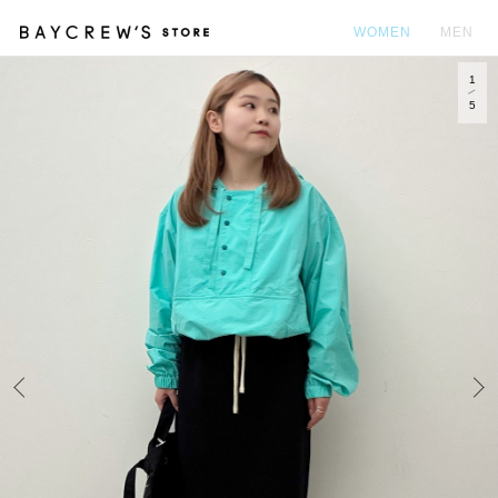
WOMEN
MEN
1
カ
5
Prev