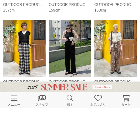
OUTDOOR PRODUCTS Usual Things
OUTDOOR PRODUCTS Usual Things
OUTDOOR PRODUCTS Usual Things
157cm
159cm
163cm
OUTDOOR PRODUCTS Usual Things
OUTDOOR PRODUCTS Usual Things
OUTDOOR PRODUCTS Usual Things
162cm
156cm
155cm
メニュー
スナップ
探す
お気に入り
カート