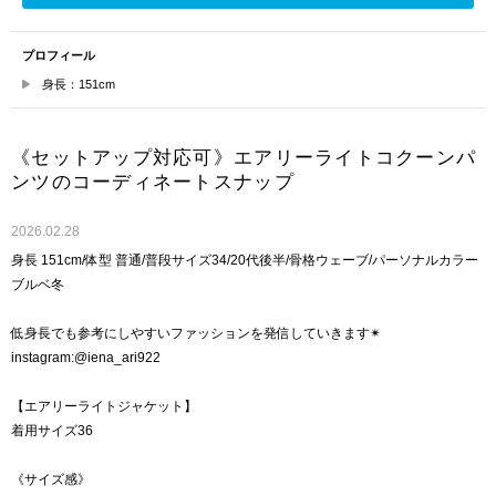
プロフィール
身長：151cm
《セットアップ対応可》エアリーライトコクーンパ
ンツのコーディネートスナップ
2026.02.28
身長 151cm/体型 普通/普段サイズ34/20代後半/骨格ウェーブ/パーソナルカラー
ブルベ冬
低身長でも参考にしやすいファッションを発信していきます✴︎
instagram:@iena_ari922
【エアリーライトジャケット】
着用サイズ36
《サイズ感》