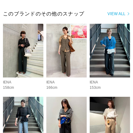
このブランドのその他のスナップ
VIEW ALL
IENA
IENA
IENA
158cm
166cm
153cm