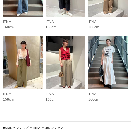
IENA
IENA
IENA
160cm
155cm
163cm
IENA
IENA
IENA
158cm
163cm
160cm
HOME
スナップ
IENA
ariのスナップ