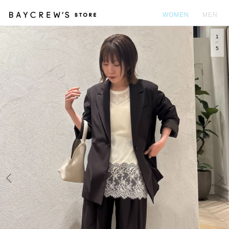
WOMEN
MEN
1
カ
5
Prev